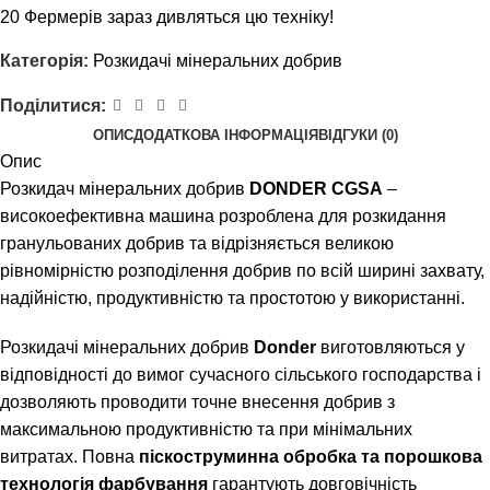
20
Фермерів зараз дивляться цю техніку!
Категорія:
Розкидачі мінеральних добрив
Поділитися:
ОПИС
ДОДАТКОВА ІНФОРМАЦІЯ
ВІДГУКИ (0)
Опис
Розкидач мінеральних добрив
DONDER
CGSA
–
високоефективна машина розроблена для розкидання
гранульованих добрив та відрізняється великою
рівномірністю розподілення добрив по всій ширині захвату,
надійністю, продуктивністю та простотою у використанні.
Розкидачі мінеральних добрив
Donder
виготовляються у
відповідності до вимог сучасного сільського господарства і
дозволяють проводити точне внесення добрив з
максимальною продуктивністю та при мінімальних
витратах. Повна
піскоструминна обробка та порошкова
технологія фарбування
гарантують довговічність