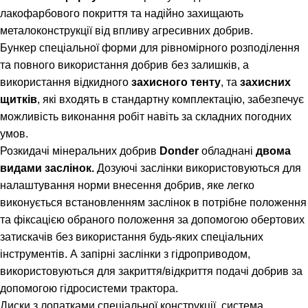
лакофарбового покриття та надійно захищають
металоконструкції від впливу агресивних добрив.
Бункер спеціальної форми для рівномірного розподілення
та повного використання добрив без залишків, а
використання відкидного
захисного тенту
, та
захисних
щитків
, які входять в стандартну комплектацію, забезпечує
можливість виконання робіт навіть за складних погодних
умов.
Розкидачі мінеральних добрив
Donder
обладнані
двома
видами заслінок.
Дозуючі заслінки використовуються для
налаштування норми внесення добрив, яке легко
виконується встановленням заслінок в потрібне положення
та фіксацією обраного положення за допомогою обертових
затискачів без використання будь-яких спеціальних
інструментів. А запірні заслінки з гідроприводом,
використовуються для закриття/відкриття подачі добрив за
допомогою гідросистеми трактора.
Диски з лопатками спеціальної конструкції, система