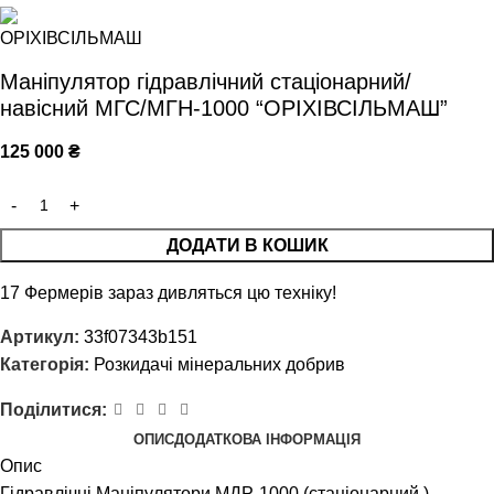
Маніпулятор гідравлічний стаціонарний/
навісний МГС/МГН-1000 “ОРІХІВСІЛЬМАШ”
125 000
₴
ДОДАТИ В КОШИК
17
Фермерів зараз дивляться цю техніку!
Артикул:
33f07343b151
Категорія:
Розкидачі мінеральних добрив
Поділитися:
ОПИС
ДОДАТКОВА ІНФОРМАЦІЯ
Опис
Гідравлічні Маніпулятори МДР-1000 (стаціонарний )