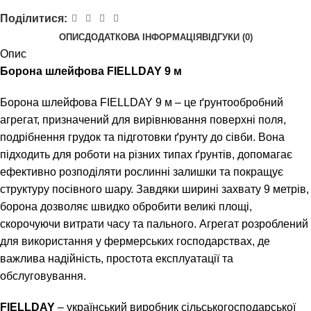
Поділитися:
ОПИС
ДОДАТКОВА ІНФОРМАЦІЯ
ВІДГУКИ (0)
Опис
Борона шлейфова FIELLDAY 9 м
Борона шлейфова FIELLDAY 9 м – це ґрунтообробний
агрегат, призначений для вирівнювання поверхні поля,
подрібнення грудок та підготовки ґрунту до сівби. Вона
підходить для роботи на різних типах ґрунтів, допомагає
ефективно розподіляти рослинні залишки та покращує
структуру посівного шару. Завдяки ширині захвату 9 метрів,
борона дозволяє швидко обробити великі площі,
скорочуючи витрати часу та пального. Агрегат розроблений
для використання у фермерських господарствах, де
важлива надійність, простота експлуатації та
обслуговування.
FIELLDAY
– український виробник сільськогосподарської