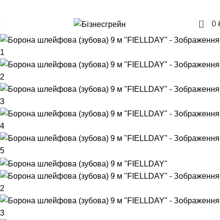
+380957207114
0
0