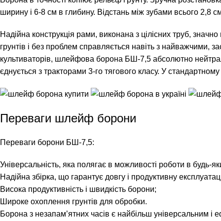
ширину і 6-8 см в глибину. Відстань між зубами всього 2,8 с
Надійна конструкція рами, виконана з цілісних труб, значн
грунтів і без проблем справляється навіть з найважчими, з
культиваторів, шлейфова борона БШ-7,5 абсолютно нейтральн
єднується з тракторами 3-го тягового класу. У стандартному р
Переваги шлейф борони
Переваги борони БШ-7,5:
Універсальність, яка полягає в можливості роботи в будь-як
Надійна збірка, що гарантує довгу і продуктивну експлуатац
Висока продуктивність і швидкість борони;
Широке охоплення грунтів для обробки.
Борона з незапам’ятних часів є найбільш універсальним і е