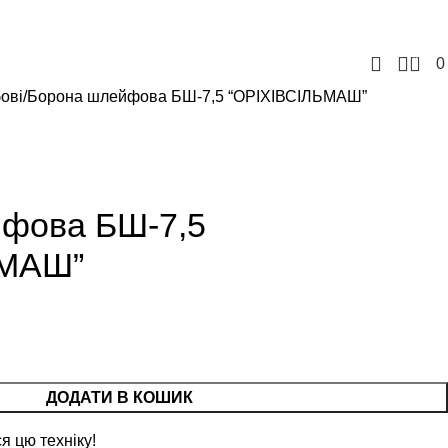
+380957207114
+380971869191
tovbusinessgrain@gmail.com
0
ові
Борона шлейфова БШ-7,5 “ОРІХІВСІЛЬМАШ”
фова БШ-7,5
ЬМАШ”
ДОДАТИ В КОШИК
я цю техніку!