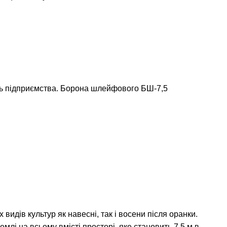
ть підприємства. Борона шлейфового БШ-7,5
дів культур як навесні, так і восени після оранки.
лі на всьому вмісті просторі, яке становить 7,5 м в