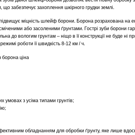
м, що забезпечує захоплення шкірного грудки землі.
о підвищує міцність шлейф борони. Борона розрахована на е
асміченими або засоленими ґрунтами. Гострі зуби борони га
а до вологим грунтам – ніщо в її конструкції не буде ні п
ежимі роботи її швидкість 8-12 км / ч.
их умовах з усіма типами грунтів;
ію;
фективним обладнанням для обробки ґрунту, яке лише вдоско