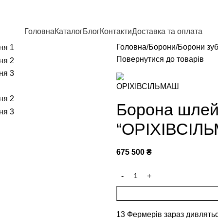
Головна
Каталог
Блог
Контакти
Доставка та оплата
Головна
Борони
Борони зуб
Повернутися до товарів
Борона шлей
“ОРІХІВСІЛ
675 500
₴
13
Фермерів зараз дивлятьс