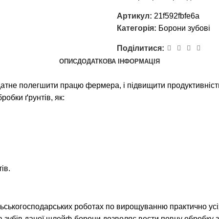
Артикул:
21f592fbfe6a
Категорія:
Борони зубові
Поділитися:
ОПИС
ДОДАТКОВА ІНФОРМАЦІЯ
датне полегшити працю фермера, і підвищити продуктивніс
робки ґрунтів, як:
ів.
ькогосподарських роботах по вирощуванню практично усіх ви
 зубів даної шлейф-борони дозволяє вести повну обробку зем