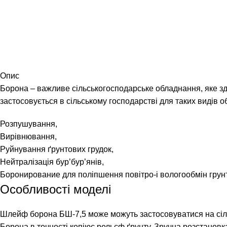
Опис
Борона – важливе сільськогосподарське обладнання, яке з
застосовується в сільському господарстві для таких видів об
Розпушування,
Вирівнювання,
Руйнування ґрунтових грудок,
Нейтралізація бур’бур’янів,
Боронирование для поліпшення повітро-і вологообмін грунт
Особливості моделі
Шлейф борона БШ-7,5 може можуть застосовуватися на сільс
Борона в точності копіює рельєф ґрунту. Зручна розстановка