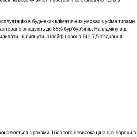
ксплуатацію в будь-яких кліматичних умовах з усіма типами
рантовано знищують до 85% бур’бур’янів. На відміну від
рилипати, ні липнути. Шлейф-борона БШ-7,5 з’єднання
налюється з роками. І без того невисока ціна цієї борони в