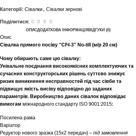
Категорії:
Сівалки
,
Сівалки зернові
Поділитися:
ОПИС
ДОДАТКОВА ІНФОРМАЦІЯ
ВІДГУКИ (0)
Опис
Сівалка прямого посіву “СІЧ-3” No-till (м/р 20 см)
Чому обирають саме цю сівалку:
Унікальне поєднання високоякісних комплектуючих та
сучасних конструкторських рішень суттєво знижує
ризик виникнення несправностей під час сівби та
підвищує якість висіву відповідно до заданих
параметрів. Виробництво даних сівалок відповідає
вимогам
міжнародного стандарту ISO 9001:2015
:
Посилена рама
Варіатор
Редуктор нового зразка (15х2 передач) –
під замовлення