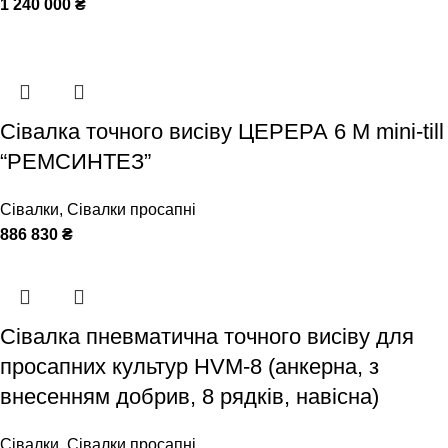
1 240 000
₴
Сівалка точного висіву ЦЕРЕРА 6 M mini-till
“РЕМСИНТЕЗ”
Сівалки
,
Сівалки просапні
886 830
₴
Сівалка пневматична точного висіву для
просапних культур HVM-8 (анкерна, з
внесенням добрив, 8 рядків, навісна)
Сівалки
,
Сівалки просапні