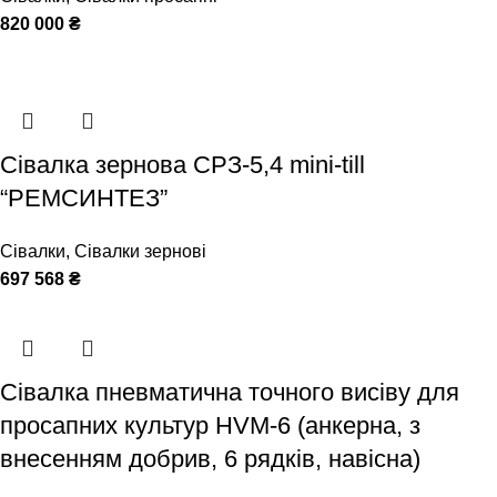
820 000
₴
Сівалка зернова СРЗ-5,4 mini-till
“РЕМСИНТЕЗ”
Сівалки
,
Сівалки зернові
697 568
₴
Сівалка пневматична точного висіву для
просапних культур HVM-6 (анкерна, з
внесенням добрив, 6 рядків, навісна)