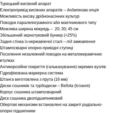
Турецький висівний апарат
Електропривід висівних апаратів –
додаткова опція
Можливість висіву дрібнонасінних культур
Поводок паралелограмного або маятникового типу
Можлива ширина міжрядь – 20; 30; 45 см
Збільшений зернотуковий бункер (+25%)
Задня стінка із нержавіючої сталі –
під замовлення
Штампозварні опорно-привідні ступиці
Посилення незалежний поводок на металокерамічних
втулках
Антикорозійне покриття (гальванування) окремих вузлів
Гідрофікована маркерна система
Штанга виготовлена з прута (16 мм)
Диски сошників та турбодиски – Bellota (Іспанія)
Корпус сошника штампозварний
Диск сошника двопідшипниковий
Обертові механізми встановлені на закриті радіально-
опорні підшипники