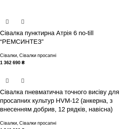
Сівалка пунктирна Атрія 6 no-till
“РЕМСИНТЕЗ”
Сівалки
,
Сівалки просапні
1 362 690
₴
Сівалка пневматична точного висіву для
просапних культур HVM-12 (анкерна, з
внесенням добрив, 12 рядків, навісна)
Сівалки
,
Сівалки просапні