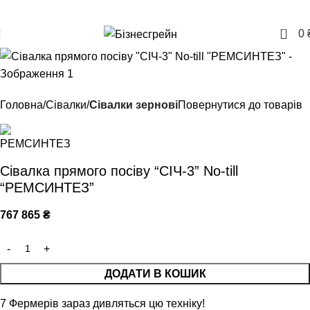
+380957207114
0
0
Головна
Сівалки
Сівалки зернові
Повернутися до товарів
Сівалка прямого посіву “СІЧ-3” No-till
“РЕМСИНТЕЗ”
767 865
₴
ДОДАТИ В КОШИК
7
Фермерів зараз дивляться цю техніку!