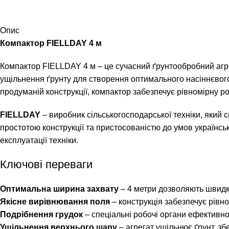
Опис
Компактор FIELLDAY 4 м
Компактор FIELLDAY 4 м – це сучасний ґрунтообробний агрег
ущільнення ґрунту для створення оптимального насіннєвого л
продуманій конструкції, компактор забезпечує рівномірну ро
FIELLDAY
– виробник сільськогосподарської техніки, який с
простотою конструкції та пристосованістю до умов українсь
експлуатації техніки.
Ключові переваги
Оптимальна ширина захвату
– 4 метри дозволяють швидко
Якісне вирівнювання поля
– конструкція забезпечує рівн
Подрібнення грудок
– спеціальні робочі органи ефективно
Ущільнення верхнього шару
– агрегат ущільнює ґрунт, з