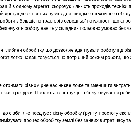
ацій в одному агрегаті скорочує кількість проходів техніки 
ий доступ до основних вузлів для швидкого технічного обсл
 роботи з більшістю тракторів середньої потужності, що спро
абезпечують роботу навіть у складних польових умовах без ч
ибини обробітку, що дозволяє адаптувати роботу під різні 
грегат легко налаштовується на потрібний режим роботи, що 
е отримати рівномірне насіннєве ложе та зменшити витрати 
ь час і ресурси. Простота конструкції і обслуговування роб
 до сівби, яке поєднує якісну обробку ґрунту, простоту експл
птимізувати процес обробітку землі без зайвих витрат часу та