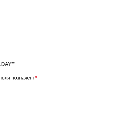
LDAY””
 поля позначені
*