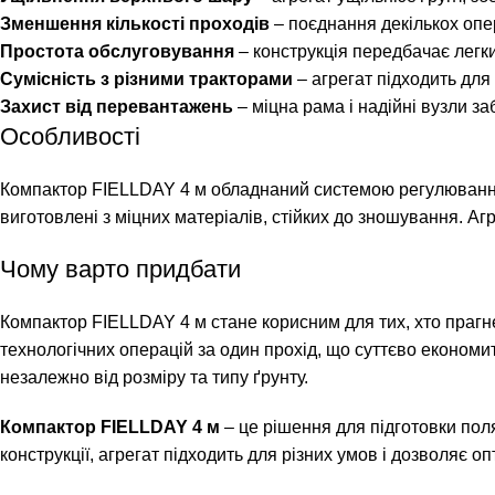
Зменшення кількості проходів
– поєднання декількох опер
Простота обслуговування
– конструкція передбачає легк
Сумісність з різними тракторами
– агрегат підходить для
Захист від перевантажень
– міцна рама і надійні вузли з
Особливості
Компактор FIELLDAY 4 м обладнаний системою регулювання гл
виготовлені з міцних матеріалів, стійких до зношування. А
Чому варто придбати
Компактор FIELLDAY 4 м стане корисним для тих, хто прагн
технологічних операцій за один прохід, що суттєво економит
незалежно від розміру та типу ґрунту.
Компактор FIELLDAY 4 м
– це рішення для підготовки поля
конструкції, агрегат підходить для різних умов і дозволяє о