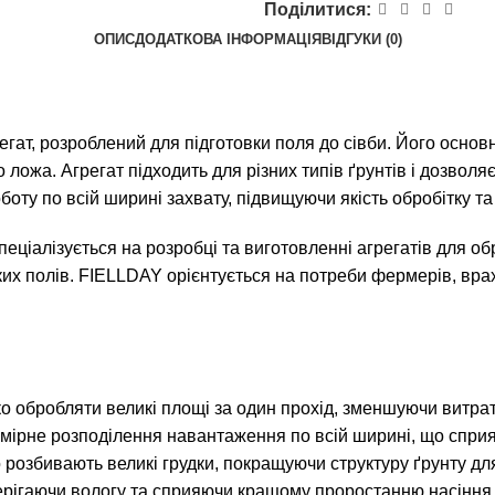
Поділитися:
ОПИС
ДОДАТКОВА ІНФОРМАЦІЯ
ВІДГУКИ (0)
ат, розроблений для підготовки поля до сівби. Його основн
ожа. Агрегат підходить для різних типів ґрунтів і дозволяє
боту по всій ширині захвату, підвищуючи якість обробітку т
пеціалізується на розробці та виготовленні агрегатів для об
ких полів. FIELLDAY орієнтується на потреби фермерів, вра
 обробляти великі площі за один прохід, зменшуючи витрат
омірне розподілення навантаження по всій ширині, що сприя
 розбивають великі грудки, покращуючи структуру ґрунту для
берігаючи вологу та сприяючи кращому проростанню насіння