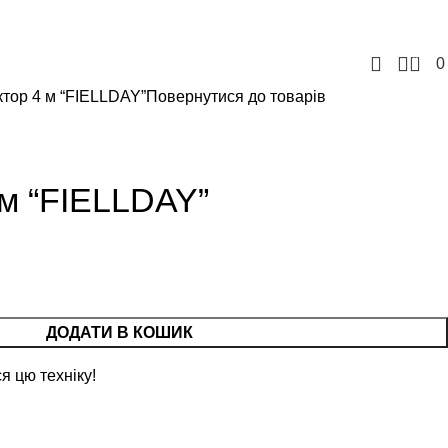
+380957207114
+380971869191
tovbusinessgrain@gmail.com
0
тор 4 м “FIELLDAY”
Повернутися до товарів
м “FIELLDAY”
ДОДАТИ В КОШИК
я цю техніку!