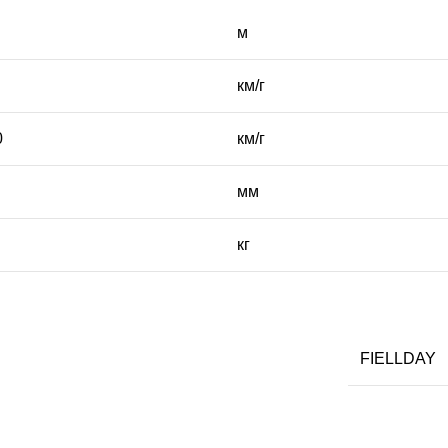
м
км/г
0
км/г
мм
кг
FІELLDAY