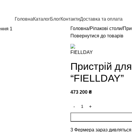
Головна
Каталог
Блог
Контакти
Доставка та оплата
Головна
Ріпакові столи
При
Повернутися до товарів
Пристрій для
“FIELLDAY”
473 200
₴
3
Фермера зараз дивляться 