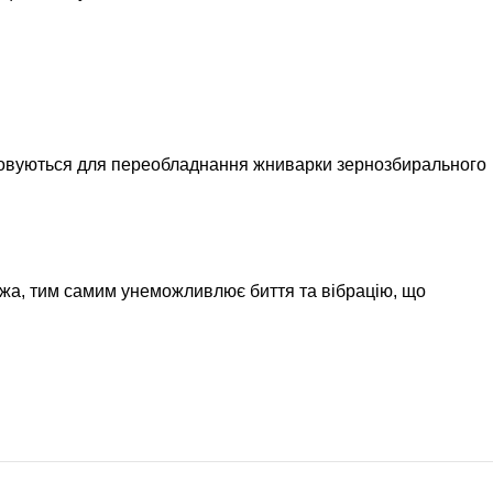
стовуються для переобладнання жниварки зернозбирального
ожа, тим самим унеможливлює биття та вібрацію, що