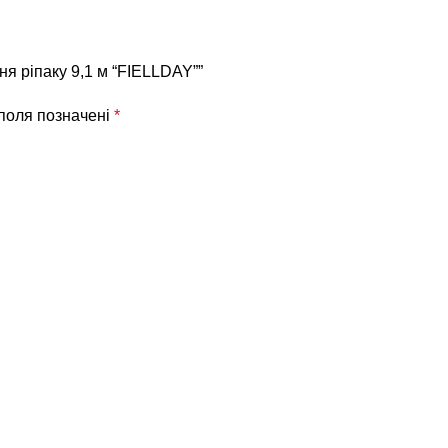
ня ріпаку 9,1 м “FIELLDAY””
 поля позначені
*