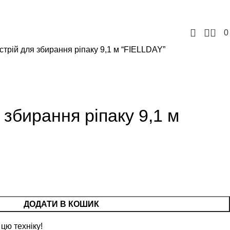
+380957207114
+380971869191
tovbusinessgrain@gmail.com
0
стрій для збирання ріпаку 9,1 м “FIELLDAY”
 збирання ріпаку 9,1 м
ДОДАТИ В КОШИК
цю техніку!