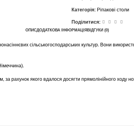
Категорія:
Ріпакові столи
Поділитися:
ОПИС
ДОДАТКОВА ІНФОРМАЦІЯ
ВІДГУКИ (0)
бнонасіннєвих сільськогосподарських культур. Вони викори
імеччина).
, за рахунок якого вдалося досягти прямолінійного ходу н