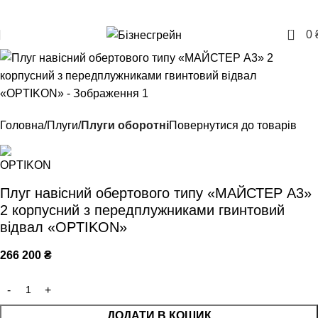
+380957207114
0
0
Головна
Плуги
Плуги оборотні
Повернутися до товарів
Плуг навісний обертового типу «МАЙСТЕР А3»
2 корпусний з передплужниками гвинтовий
відвал «OPTIKON»
266 200
₴
ДОДАТИ В КОШИК