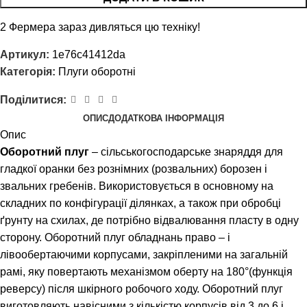
2
Фермера зараз дивляться цю техніку!
Артикул:
1e76c41412da
Категорія:
Плуги оборотні
Поділитися:
ОПИС
ДОДАТКОВА ІНФОРМАЦІЯ
Опис
Оборотний плуг
– сільськогосподарське знаряддя для
гладкої оранки без рознімних (розвальних) борозен і
звальних гребенів. Використовується в основному на
складних по конфігурації ділянках, а також при обробці
ґрунту на схилах, де потрібно відвалювання пласту в одну
сторону. Оборотний плуг обладнань право – і
лівообертаючими корпусами, закріпленими на загальній
рамі, яку повертають механізмом оберту на 180°(функція
реверсу) після шкірного робочого ходу. Оборотний плуг
виготовляють навісними з кількістю корпусів від 3 до 6 і