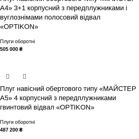
А4» 3+1 корпусний з передплужниками і
вуглознімами полосовий відвал
«OPTIKON»
Плуги оборотні
505 000
₴
Плуг навісний обертового типу «МАЙСТЕР
А5» 4 корпусний з передплужниками
гвинтовий відвал «OPTIKON»
Плуги оборотні
487 200
₴