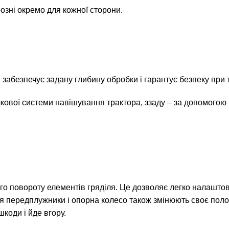
озні окремо для кожної сторони.
забезпечує задану глибину обробки і гарантує безпеку при 
кової системи навішування трактора, ззаду – за допомогою
о повороту елементів гряділя. Це дозволяє легко налаштову
ення передплужники і опорна колесо також змінюють своє по
коди і йде вгору.