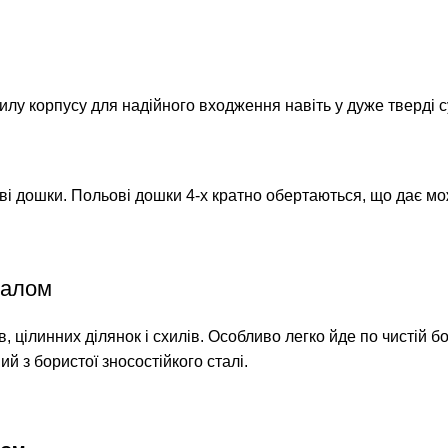
 корпусу для надійного входження навіть у дуже тверді су
ві дошки. Польові дошки 4-х кратно обертаються, що дає мо
валом
, цілинних ділянок і схилів. Особливо легко йде по чистій б
з бористої зносостійкого сталі.