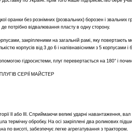
 доставку по Україні. Крім того наше підприємство бере уча
кої оранки без рознімних (розвальних) борозен і звальних 
х, де потрібно відвалювання пласту в одну сторону.
пусами, закріпленими на загальній рамі, яку повертають ме
кістю корпусів від 3 до 6 і напівнавісними з 5 корпусами і 
помогою гідросистеми, плуг перевертається на 180° і почин
ЛУГІВ СЕРІЇ МАЙСТЕР
орії II або III. Сприймаючи великі ударні навантаження, вал
йшла термічну обробку. На осі закріплені два роликових під
ана по висоті, забезпечує легке агрегатування з трактором.