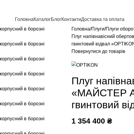
Головна
Каталог
Блог
Контакти
Доставка та оплата
Головна
Плуги
Плуги оборо
Плуг напівнавісний оберто
гвинтовий відвал «OPTIKO
Повернутися до товарів
Плуг напівна
«МАЙСТЕР А9
гвинтовий в
1 354 400
₴