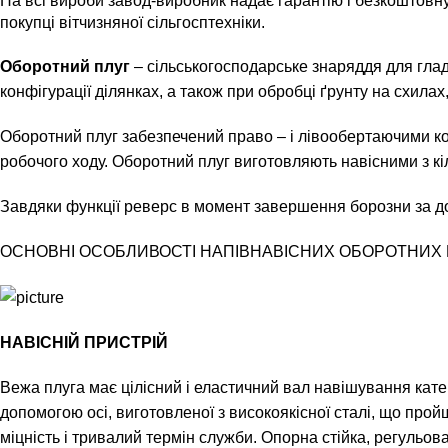
На всі вироби завод-виробник надає гарантію і безкоштовну
покупці вітчизняної сільгосптехніки.
Оборотний плуг
– сільськогосподарське знаряддя для глад
конфігурації ділянках, а також при обробці ґрунту на схила
Оборотний плуг забезпечений право – і лівообертаючими кор
робочого ходу. Оборотний плуг виготовляють навісними з кіль
Завдяки функції реверс в момент завершення борозни за до
ОСНОВНІ ОСОБЛИВОСТІ НАПІВНАВІСНИХ ОБОРОТНИХ П
НАВІСНІЙ ПРИСТРІЙ
Вежа плуга має цілісний і еластичний вал навішування катег
допомогою осі, виготовленої з високоякісної сталі, що про
міцність і тривалий термін служби. Опорна стійка, регульов