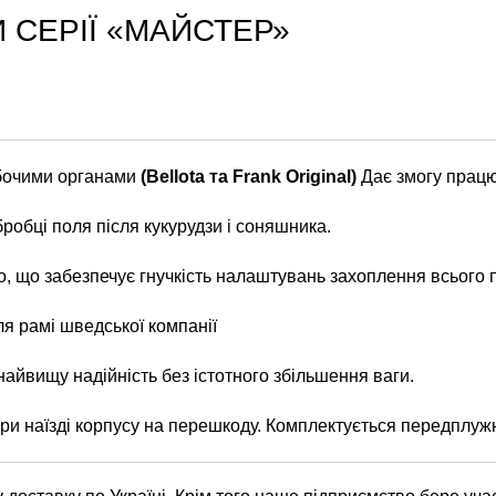
 СЕРІЇ «МАЙСТЕР»
обочими органами
(Bellota та Frank Original)
Дає змогу працюв
обці поля після кукурудзи і соняшника.
 що забезпечує гнучкість налаштувань захоплення всього п
я рамі шведської компанії
айвищу надійність без істотного збільшення ваги.
 при наїзді корпусу на перешкоду. Комплектується передплуж