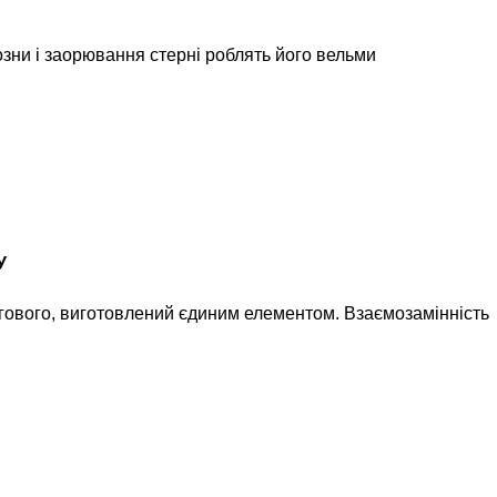
озни і заорювання стерні роблять його вельми
У
мугового, виготовлений єдиним елементом. Взаємозамінність