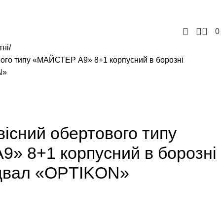
+380957207114
+380971869191
tovbusinessgrain@gmail.com
0
тні
вого типу «МАЙСТЕР А9» 8+1 корпусний в борозні
N»
вісний обертового типу
» 8+1 корпусний в борозні
ідвал «OPTIKON»