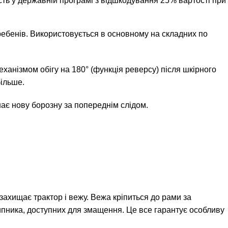
сть у державній програмі з відшкодування 25% вартості при
гребенів. Використовується в основному на складних по
ханізмом обігу на 180° (функція реверсу) після шкірного
більше.
ає нову борозну за попереднім слідом.
 захищає трактор і вежу. Вежа кріпиться до рами за
шипника, доступних для змащення. Це все гарантує особливу