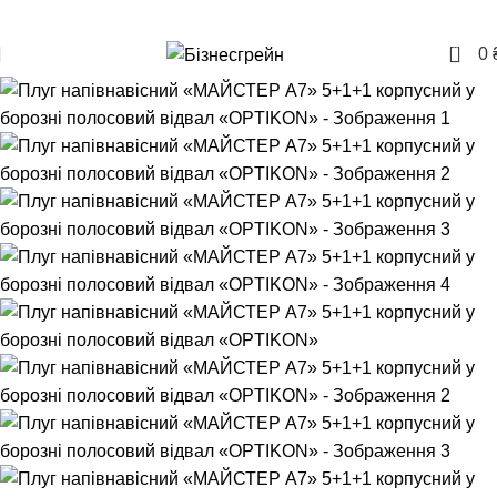
+380957207114
0
0