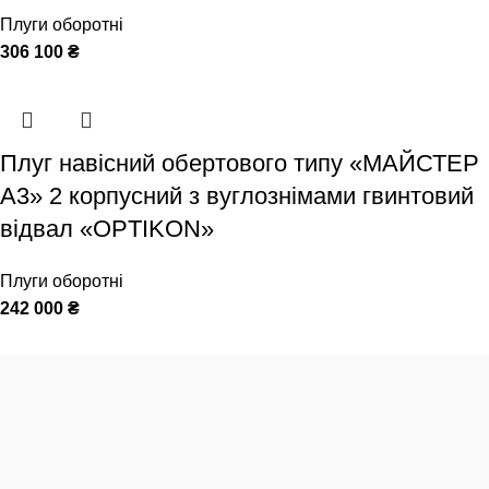
Плуги оборотні
306 100
₴
Плуг навісний обертового типу «МАЙСТЕР
А3» 2 корпусний з вуглознімами гвинтовий
відвал «OPTIKON»
Плуги оборотні
242 000
₴