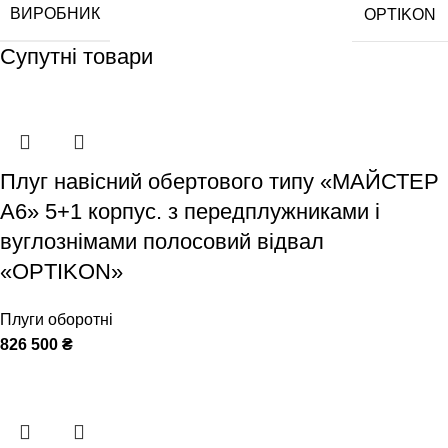
ВИРОБНИК
OPTIKON
Супутні товари
Плуг навісний обертового типу «МАЙСТЕР
А6» 5+1 корпус. з передплужниками і
вуглознімами полосовий відвал
«OPTIKON»
Плуги оборотні
826 500
₴