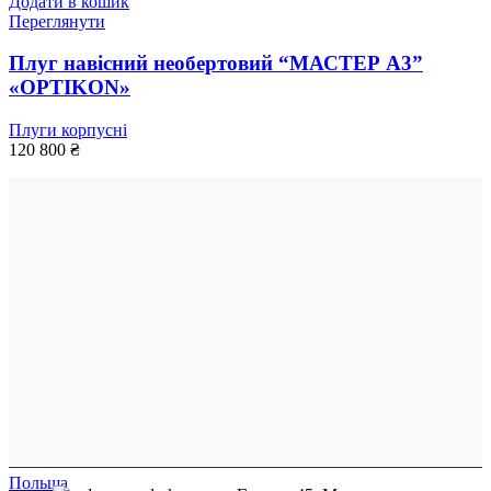
Додати в кошик
Переглянути
Плуг навісний необертовий “МАСТЕР А3”
«OPTIKON»
Плуги корпусні
120 800
₴
Польща