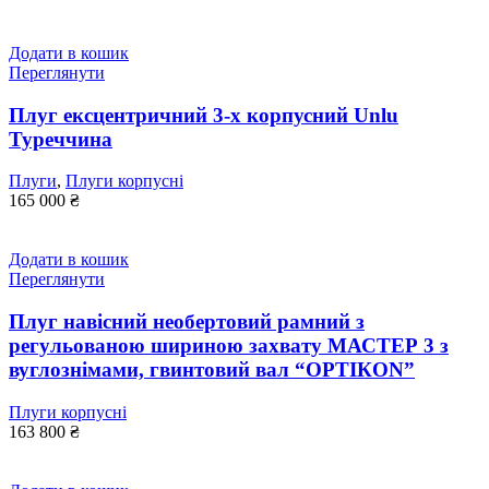
Додати в кошик
Переглянути
Плуг ексцентричний 3-х корпусний Unlu
Туреччина
Плуги
,
Плуги корпусні
165 000
₴
Додати в кошик
Переглянути
Плуг навісний необертовий рамний з
регульованою шириною захвату МАСТЕР 3 з
вуглознімами, гвинтовий вал “ОРТІКОN”
Плуги корпусні
163 800
₴