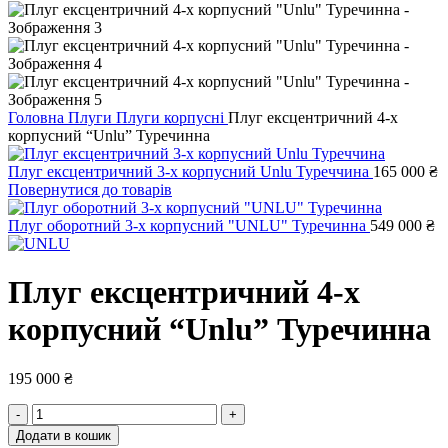
Головна
Плуги
Плуги корпусні
Плуг ексцентричний 4-х
корпусний “Unlu” Туречинна
Плуг ексцентричний 3-х корпусний Unlu Туреччина
165 000
₴
Повернутися до товарів
Плуг оборотний 3-х корпусний "UNLU" Туречинна
549 000
₴
Плуг ексцентричний 4-х
корпусний “Unlu” Туречинна
195 000
₴
Плуг
ексцентричний
Додати в кошик
4-