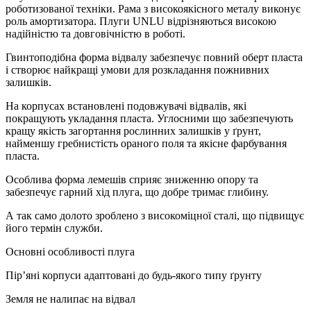
роботизованої техніки. Рама з високоякісного металу виконує
роль амортизатора. Плуги UNLU відрізняються високою
надійністю та довговічністю в роботі.
Гвинтоподібна форма відвалу забезпечує повний оберт пласта
і створює найкращі умови для розкладання пожнивних
залишків.
На корпусах встановлені подовжувачі відвалів, які
покращують укладання пласта. Углосними що забезпечують
кращу якість загортання рослинних залишків у ґрунт,
найменшу гребнистість ораного поля та якісне фарбування
пласта.
Особлива форма лемешів сприяє зниженню опору та
забезпечує гарний хід плуга, що добре тримає глибину.
А так само долото зроблено з високоміцної сталі, що підвищує
його термін служби.
Основні особливості плуга
Пір’яні корпуси адаптовані до будь-якого типу ґрунту
Земля не налипає на відвал