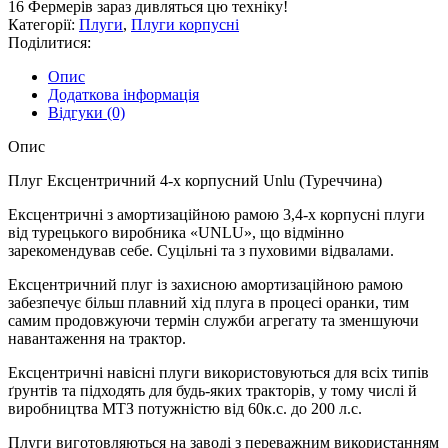
16
Фермерів зараз дивляться цю техніку!
х
Категорії:
Плуги
,
Плуги корпусні
корпусний
Поділитися:
"Unlu"
Туречинна
Опис
кількість
Додаткова інформація
Відгуки (0)
Опис
Плуг Ексцентричний 4-х корпусний Unlu (Туреччина)
Ексцентричні з амортизаційною рамою 3,4-х корпусні плуги
від турецького виробника «UNLU», що відмінно
зарекомендував себе. Суцільні та з пуховими відвалами.
Ексцентричний плуг із захисною амортизаційною рамою
забезпечує більш плавний хід плуга в процесі оранки, тим
самим продовжуючи термін служби агрегату та зменшуючи
навантаження на трактор.
Ексцентричні навісні плуги використовуються для всіх типів
ґрунтів та підходять для будь-яких тракторів, у тому числі й
виробництва МТЗ потужністю від 60к.с. до 200 л.с.
Плуги виготовляються на заводі з переважним використанням