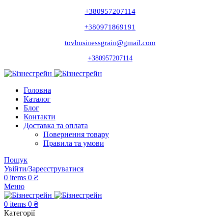
+380957207114
+380971869191
tovbusinessgrain@gmail.com
+380957207114
Головна
Каталог
Блог
Контакти
Доставка та оплата
Повернення товару
Правила та умови
Пошук
Увійти/Зареєструватися
0
items
0
₴
Меню
0
items
0
₴
Категорії