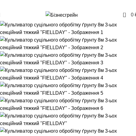
+380957207114
0
0