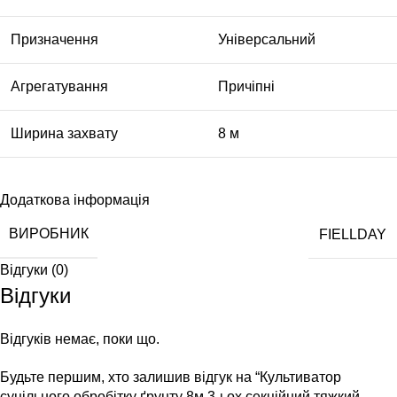
Призначення
Універсальний
Агрегатування
Причіпні
Ширина захвату
8 м
Додаткова інформація
ВИРОБНИК
FІELLDAY
Відгуки (0)
Відгуки
Відгуків немає, поки що.
Будьте першим, хто залишив відгук на “Культиватор
суцільного обробітку ґрунту 8м 3-ьох секційний тяжкий