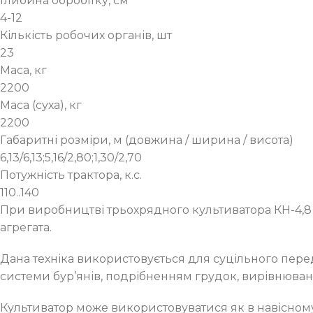
Глибина обробітку, см
4-12
Кількість робочих органів, шт
23
Маса, кг
2200
Маса (суха), кг
2200
Габаритні розміри, м (довжина / ширина / висота)
6,13/6,13;5,16/2,80;1,30/2,70
Потужність трактора, к.с.
110..140
При виробництві трьохрядного культиватора КН-4,8 б
агрегата.
Дана техніка використовується для суцільного пере
системи бур’янів, подрібненням грудок, вирівнюван
Культиватор може використовуватися як в навісному,