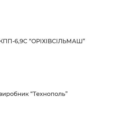
 КПП-6,9С “ОРІХІВСІЛЬМАШ”
а виробник “Технополь”