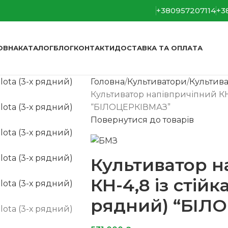
+380957207114
+3
ОВНА
КАТАЛОГ
БЛОГ
КОНТАКТИ
ДОСТАВКА ТА ОПЛАТА
Головна
Культиватори
Культива
Культиватор напівпричіпний КН-
“БІЛОЦЕРКІВМАЗ”
Повернутися до товарів
Культиватор н
КН-4,8 із стійк
рядний) “БІЛ