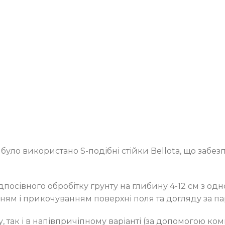
уло використано S-подібні стійки Bellota, що забезп
дпосівного обробітку грунту на глибину 4-12 см з о
ням і прикочуванням поверхні поля та догляду за п
 так і в напівпричіпному варіанті (за допомогою ко