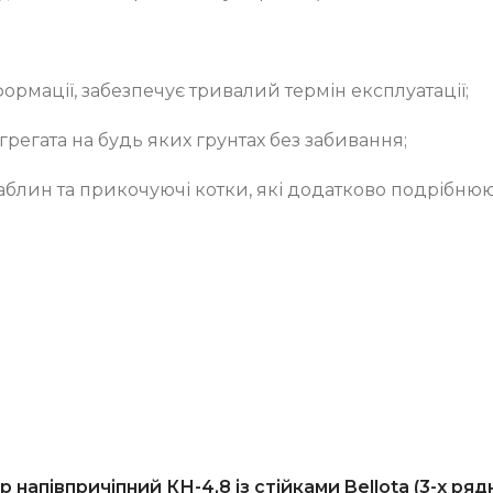
рмації, забезпечує тривалий термін експлуатації;
регата на будь яких грунтах без забивання;
лин та прикочуючі котки, які додатково подрібнюю
р напівпричіпний КН-4,8 із стійками Bellota (3-х 