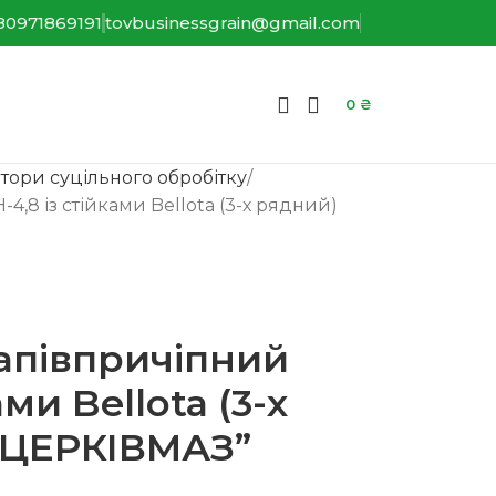
80971869191
tovbusinessgrain@gmail.com
0
₴
тори суцільного обробітку
4,8 із стійками Bellota (3-х рядний)
апівпричіпний
ами Bellota (3-х
ОЦЕРКІВМАЗ”