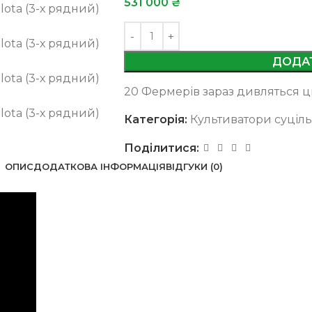
531 000
₴
ДОДА
20
Фермерів зараз дивляться цю
Категорія:
Культиватори суціль
Поділитися:
ОПИС
ДОДАТКОВА ІНФОРМАЦІЯ
ВІДГУКИ (0)