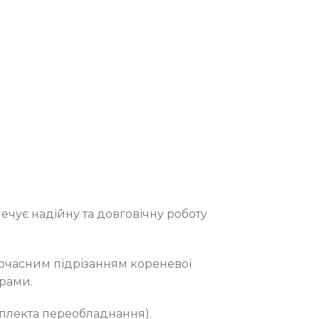
ечує надійну та довговічну роботу
дночасним підрізанням кореневої
арами.
мплекта переобладнання).