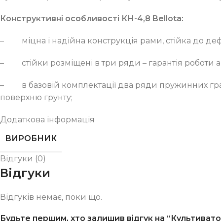
Конструктивні особливості КН-4,8 Bellota:
– міцна і надійна конструкція рами, стійка до дефо
– стійки розміщені в три ряди – гарантія роботи аг
– в базовій комплектації два ряди пружинних граб
поверхню грунту;
Додаткова інформація
ВИРОБНИК
Відгуки (0)
Відгуки
Відгуків немає, поки що.
Будьте першим, хто залишив відгук на “Культивато