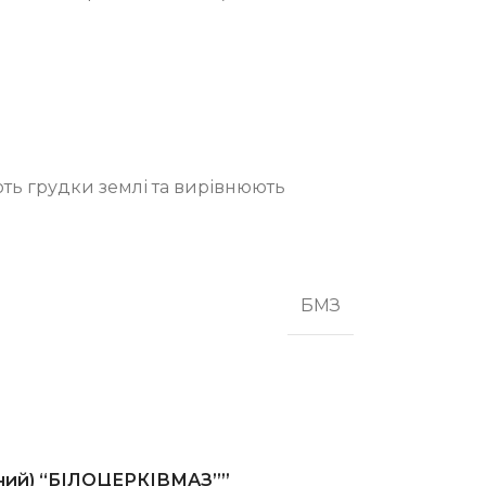
ть грудки землі та вирівнюють
БМЗ
рядний) “БІЛОЦЕРКІВМАЗ””