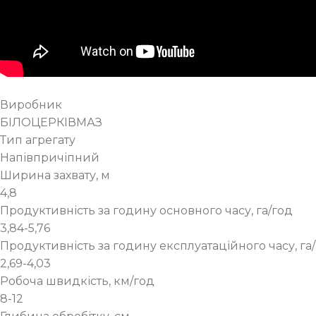
Виробник
БІЛОЦЕРКІВМАЗ
Тип агрегату
Напівпричіпний
Ширина захвату, м
4,8
Продуктивність за годину основного часу, га/год
3,84-5,76
Продуктивність за годину експлуатаційного часу, га
2,69-4,03
Робоча швидкість, км/год
8-12