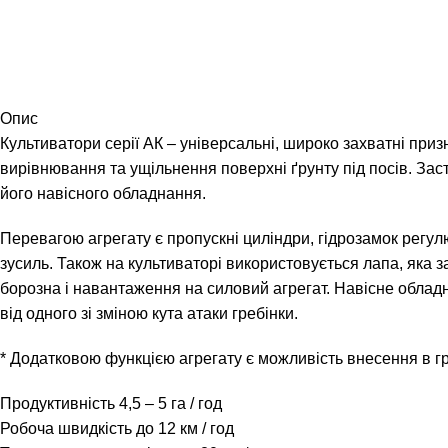
Опис
Культиватори серії АК – універсальні, широко захватні призн
вирівнювання та ущільнення поверхні ґрунту під посів. Заст
його навісного обладнання.
Перевагою агрегату є пропускні циліндри, гідрозамок регу
зусиль. Також на культиваторі використовується лапа, яка за
борозна і навантаження на силовий агрегат. Навісне облад
від одного зі зміною кута атаки гребінки.
* Додатковою функцією агрегату є можливість внесення в гр
Продуктивність 4,5 – 5 га / год
Робоча швидкість до 12 км / год