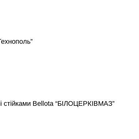
Технополь”
зі стійками Bellota “БІЛОЦЕРКІВМАЗ”