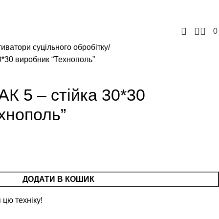
+380957207114
+380971869191
tovbusinessgrain@gmail.com
0
тиватори суцільного обробітку
30*30 виробник “Технополь”
АК 5 – стійка 30*30
хнополь”
ДОДАТИ В КОШИК
 цю техніку!