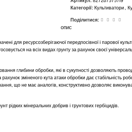
Артикул:
8272b75757f9
Категорії:
Культиватори
,
К
Поділитися:
ОПИС
ачені для ресурсозберігаючої передпосівної і парової культив
осовується на всіх видах грунту за рахунок своєї універсаль
лювання глибини обробки, які в сукупності дозволяють пров
 рахунок зміненого кута атаки обробки дає стабільність робо
нання, що не має аналогів, конструктивно дозволяє виконув
унт рідких мінеральних добрив і грунтових гербіцидів.