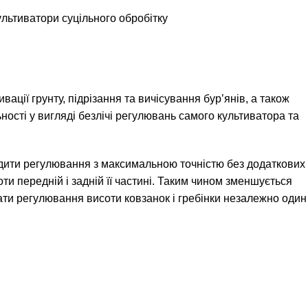
ультиватори суцільного обробітку
ації грунту, підрізання та вичісування бур’янів, а також
ності у вигляді безлічі регулювань самого культиватора та
одити регулювання з максимальною точністю без додаткових
ти передній і задній її частині. Таким чином зменшується
ати регулювання висоти ковзанок і гребінки незалежно один