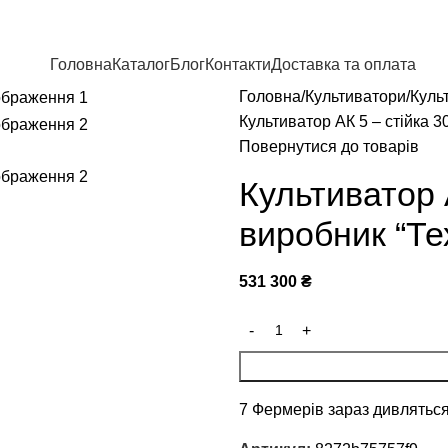
Головна
Каталог
Блог
Контакти
Доставка та оплата
Головна
Культиватори
Куль
Культиватор АК 5 – стійка 
Повернутися до товарів
Культиватор 
виробник “Те
531 300
₴
7
Фермерів зараз дивляться