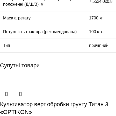
7,55х4,0х0,8
положенні (Д/Ш/В), м
Маса агрегату
1700 кг
Потужність трактора (рекомендована)
100 к. с.
Тип
причіпний
Супутні товари
Культиватор верт.обробки грунту Титан 3
«OPTIKON»