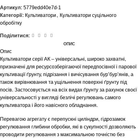
Артикул:
5779edd40e7d-1
Категорії:
Культиватори
,
Культиватори суцільного
обробітку
Поділитися:
ОПИС
Опис
Культиватори серії АК – універсальні, широко захватні,
призначені для ресурсозберігаючої передпосівної і парової
культивації ґрунту, підрізання і вичісування бур’бур’янів, а
також вирівнювання та ущільнення поверхні ґрунту під
посів. Застосовується на всіх видах ґрунту за рахунок своєї
універсальності у вигляді безлічі регулювань самого
культиватора і його навісного обладнання.
Перевагою агрегату є перепускні циліндри, гідрозамок
регулювання глибини обробки, які в сукупності дозволяють
проводити регулювання з максимальною точністю без