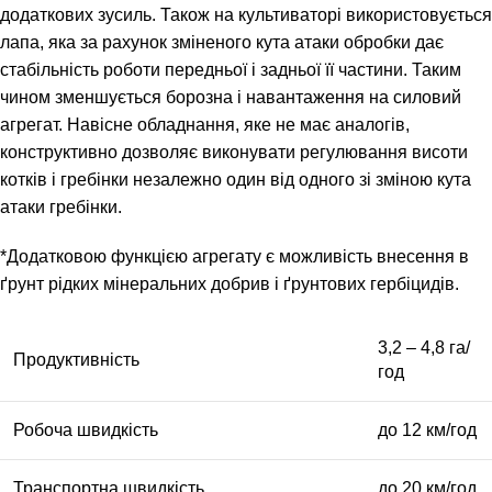
додаткових зусиль. Також на культиваторі використовується
лапа, яка за рахунок зміненого кута атаки обробки дає
стабільність роботи передньої і задньої її частини. Таким
чином зменшується борозна і навантаження на силовий
агрегат. Навісне обладнання, яке не має аналогів,
конструктивно дозволяє виконувати регулювання висоти
котків і гребінки незалежно один від одного зі зміною кута
атаки гребінки.
*Додатковою функцією агрегату є можливість внесення в
ґрунт рідких мінеральних добрив і ґрунтових гербіцидів.
3,2 – 4,8 га/
Продуктивність
год
Робоча швидкість
до 12 км/год
Транспортна швидкість
до 20 км/год