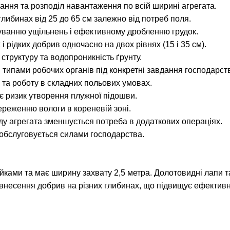
ння та розподіл навантаження по всій ширині агрегата.
либинах від 25 до 65 см залежно від потреб поля.
уванню ущільнень і ефективному дробленню грудок.
 рідких добрив одночасно на двох рівнях (15 і 35 см).
структуру та водопроникність ґрунту.
типами робочих органів під конкретні завдання господарст
 та роботу в складних польових умовах.
ує ризик утворення плужної підошви.
реженню вологи в кореневій зоні.
ду агрегата зменшується потреба в додаткових операціях.
 обслуговується силами господарства.
ками та має ширину захвату 2,5 метра. Долотовидні лапи т
внесення добрив на різних глибинах, що підвищує ефективні