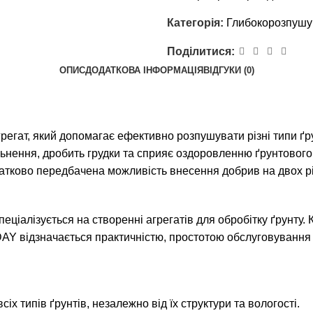
Категорія:
Глибокорозпушу
Поділитися:
ОПИС
ДОДАТКОВА ІНФОРМАЦІЯ
ВІДГУКИ (0)
ат, який допомагає ефективно розпушувати різні типи ґрунті
ьнення, дробить грудки та сприяє оздоровленню ґрунтового
атково передбачена можливість внесення добрив на двох рі
спеціалізується на створенні агрегатів для обробітку ґрунт
AY відзначається практичністю, простотою обслуговування т
сіх типів ґрунтів, незалежно від їх структури та вологості.