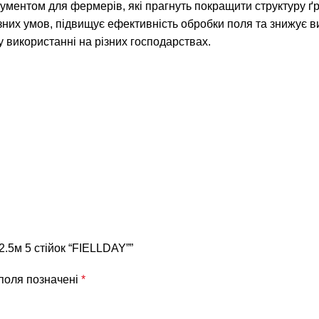
ментом для фермерів, які прагнуть покращити структуру ґр
зних умов, підвищує ефективність обробки поля та знижує ви
у використанні на різних господарствах.
.5м 5 стійок “FIELLDAY””
 поля позначені
*