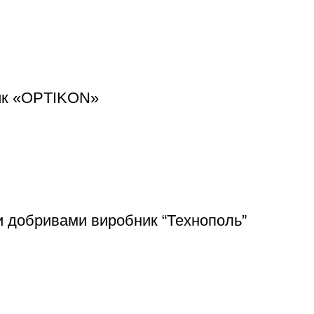
ик «OPTIKON»
 добривами виробник “Технополь”