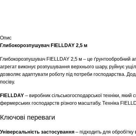
Опис
Глибокорозпушувач FIELLDAY 2,5 м
Глибокорозпушувач FIELLDAY 2,5 м – це ґрунтообробний агрег
агрегат виконує розпушування верхнього шару, руйнує ущіл
дозволяє адаптувати роботу під потреби господарства. Дод
посіву.
FIELLDAY
– виробник сільськогосподарської техніки, який 
фермерських господарств різного масштабу. Техніка FIELLD
Ключові переваги
Універсальність застосування
– підходить для обробітку в