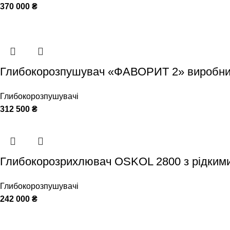
370 000
₴
Глибокорозпушувач «ФАВОРИТ 2» виробн
Глибокорозпушувачі
312 500
₴
Глибокорозрихлювач OSKOL 2800 з рідкими
Глибокорозпушувачі
242 000
₴