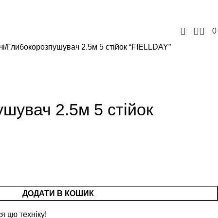
+380957207114
+380971869191
tovbusinessgrain@gmail.com
0
чі
Глибокорозпушувач 2.5м 5 стійок “FIELLDAY”
шувач 2.5м 5 стійок
ДОДАТИ В КОШИК
я цю техніку!