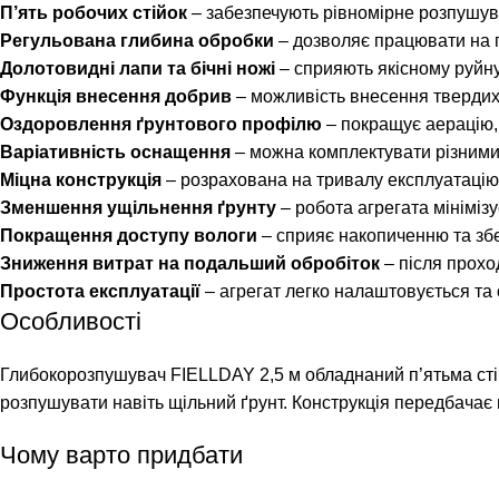
П’ять робочих стійок
– забезпечують рівномірне розпушува
Регульована глибина обробки
– дозволяє працювати на г
Долотовидні лапи та бічні ножі
– сприяють якісному руйн
Функція внесення добрив
– можливість внесення твердих і
Оздоровлення ґрунтового профілю
– покращує аерацію, 
Варіативність оснащення
– можна комплектувати різними 
Міцна конструкція
– розрахована на тривалу експлуатацію
Зменшення ущільнення ґрунту
– робота агрегата мініміз
Покращення доступу вологи
– сприяє накопиченню та збе
Зниження витрат на подальший обробіток
– після прохо
Простота експлуатації
– агрегат легко налаштовується та
Особливості
Глибокорозпушувач FIELLDAY 2,5 м обладнаний п’ятьма стій
розпушувати навіть щільний ґрунт. Конструкція передбачає 
Чому варто придбати