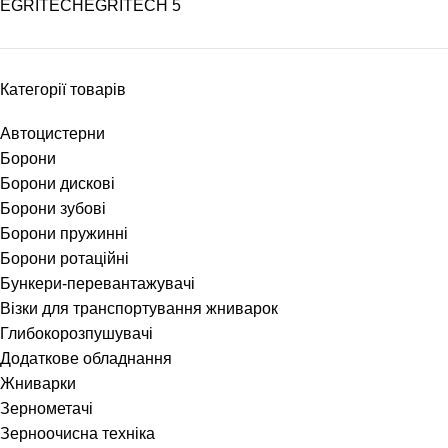
EGRITECH
EGRITECH
5
Категорії товарів
Автоцистерни
Борони
Борони дискові
Борони зубові
Борони пружинні
Борони ротаційні
Бункери-перевантажувачі
Візки для транспортування жниварок
Глибокорозпушувачі
Додаткове обладнання
Жниварки
Зернометачі
Зерноочисна техніка